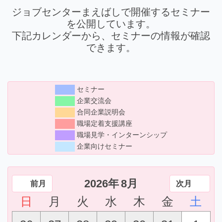
ジョブセンターまえばしで開催するセミナー
を公開しています。
下記カレンダーから、セミナーの情報が確認
できます。
セミナー
企業交流会
合同企業説明会
職場定着支援講座
職場見学・インターンシップ
企業向けセミナー
2026年
8月
前月
次月
日
月
火
水
木
金
土